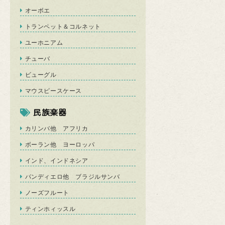
オーボエ
トランペット＆コルネット
ユーホニアム
チューバ
ビューグル
マウスピースケース
民族楽器
カリンバ他 アフリカ
ボーラン他 ヨーロッパ
インド、インドネシア
パンディエロ他 ブラジルサンバ
ノーズフルート
ティンホィッスル